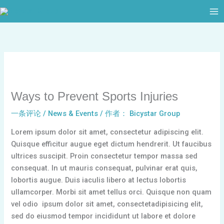
跳
至
内
容
Ways to Prevent Sports Injuries
一条评论
/
News & Events
/ 作者：
Bicystar Group
Lorem ipsum dolor sit amet, consectetur adipiscing elit.
Quisque efficitur augue eget dictum hendrerit. Ut faucibus
ultrices suscipit. Proin consectetur tempor massa sed
consequat. In ut mauris consequat, pulvinar erat quis,
lobortis augue. Duis iaculis libero at lectus lobortis
ullamcorper. Morbi sit amet tellus orci. Quisque non quam
vel odio ipsum dolor sit amet, consectetadipisicing elit,
sed do eiusmod tempor incididunt ut labore et dolore