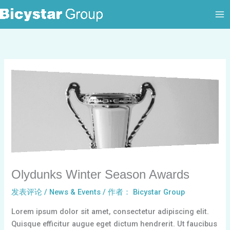
跳
至
内
容
Olydunks Winter Season Awards
发表评论
/
News & Events
/ 作者：
Bicystar Group
Lorem ipsum dolor sit amet, consectetur adipiscing elit.
Quisque efficitur augue eget dictum hendrerit. Ut faucibus