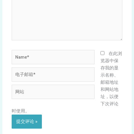
入...
Name*
在此浏
览器中保
存我的显
电
示名称、
子
邮箱地址
邮
网
和网站地
箱
站
址，以便
*
下次评论
时使用。